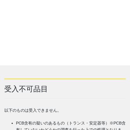
います。
※コンテナの設置期間が3か月を超えた場合、保守料として3,000
円/月を請求させていただきます。
※小型車(2tユニック)での運搬の場合、追加料金として3,000円/回
を請求させていただきます。
※遠距離の場合は3,300円/回の割増料金をいただきます。(弊社中
山本店より40km以上)
※コンテナ寸法：1,000(縦)×2,000(横)×1,250(高さ) ｜ 容量：
2.5㎥
受入不可品目
以下のものは受入できません。
PCB含有の疑いのあるもの（トランス・安定器等）※PCB含
有していないかどうかの調査を行った上での処理となりま